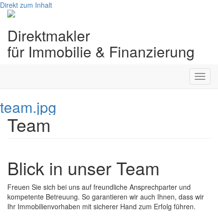
wir setzen uns für Sie
Direkt zum Inhalt
ein...
Direktmakler
... bequem vermieten
für Immobilie & Finanzierung
... zum besten Preis verkaufen
... sicher & günstig finanzieren
> Kontakt anfordern
Toggl
navig
team.jpg
Team
Blick in unser Team
Freuen Sie sich bei uns auf freundliche Ansprechparter und
kompetente Betreuung. So garantieren wir auch Ihnen, dass wir
Ihr Immobilienvorhaben mit sicherer Hand zum Erfolg führen.